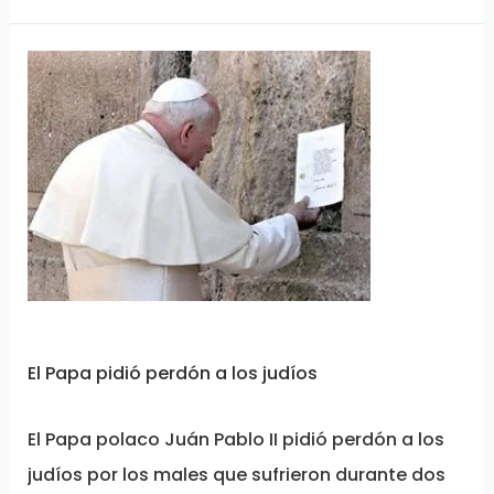
El
Papa
pidió
perdón
a
los
judíos
El Papa pidió perdón a los judíos
El Papa polaco Juán Pablo II pidió perdón a los
judíos por los males que sufrieron durante dos