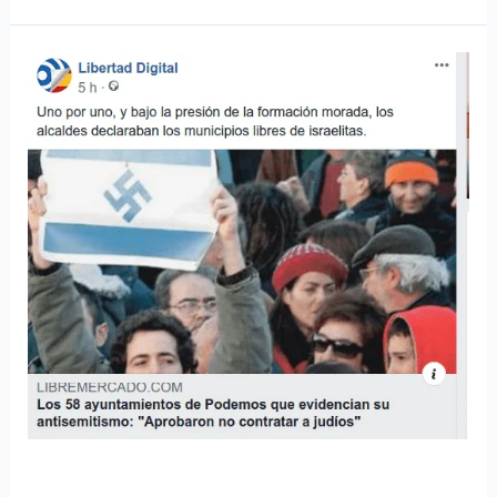
LA
ESPAÑA
ANTISEMITA
de
Franco
a
Pedro
Sánchez