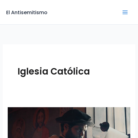
Skip
to
El Antisemitismo
content
Iglesia Católica
El
Genocidio
de
Lisboa