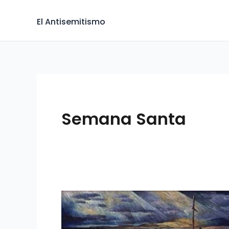
Skip
to
El Antisemitismo
content
Semana Santa
EL
ANTISEMITISMO
EN